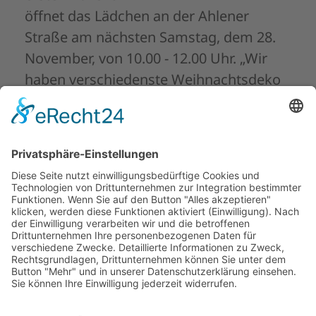
öffnet das Lädchen an der Ahlener
Straße am nächsten Samstag, dem 28.
November, von 10.00 - 12.00 Uhr. „Wir
haben verschiedenste Weihnachtsdeko
im Angebot, von Christbaumständern
über Baumkugeln und Gestecken bis hin
zu Kerzenhalter. Natürlich nehmen wir
an dem Tag auch Spenden an und
verkaufen gerne Kleidung,
Haushaltswaren, Bücher und vieles
mehr.“ berichtet Heike Kappelhoff von
den Ladenmädels.
Weiterlesen