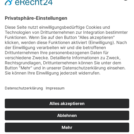
Die älteste urkundliche Erwähnung
findet Hoetmar im Jahre 851. Der Stifter
des Klosters Freckenhorst, Graf
Everword, gibt 2 Höfe in "Otomar" dem
Stift in Freckenhorst zum Geschenk und
zur Nutznießung. Hierbei handelt es sich
jedoch um ein gefälschtes Dokument.
Weiterlesen
©
2026
All rights reserved.
Datenschutz
|
Impressum
|
Intern