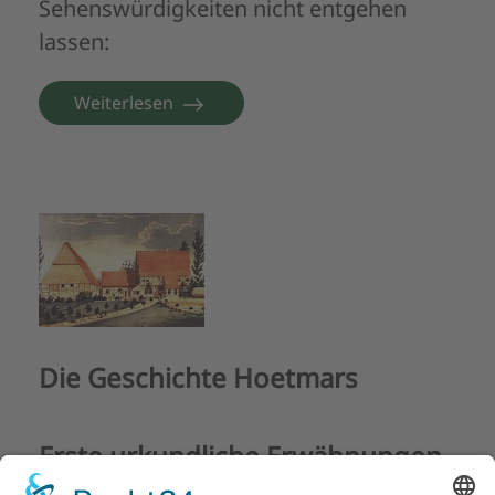
Sehenswürdigkeiten nicht entgehen
lassen:
Weiterlesen
Die Geschichte Hoetmars
Erste urkundliche Erwähnungen