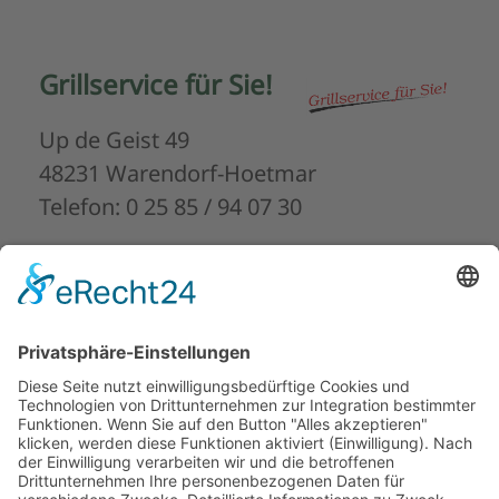
Grillservice für Sie!
Up de Geist 49
48231 Warendorf-Hoetmar
Telefon: 0 25 85 / 94 07 30
HARTMANN
Toilettenwagen &
Zeltverleih
Hoetmarer Dorfbauerschaft 7