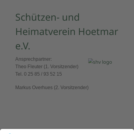
Schützen- und
Heimatverein Hoetmar
e.V.
Ansprechpartner:
Theo Fleuter (1. Vorsitzender)
Tel. 0 25 85 /
93 52 15
Markus Overhues (2. Vorsitzender)