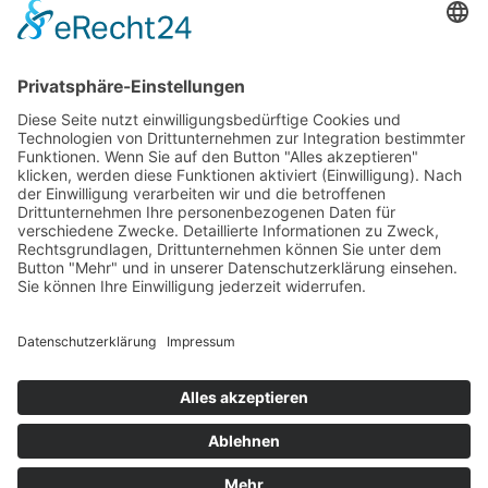
SPD Ortsverein
Hoetmar
Ansprechpartner:
Lambert Kortenjann
(Vorsitzender)
Tel. 0 25 85 / 74 36
©
2026
All rights reserved.