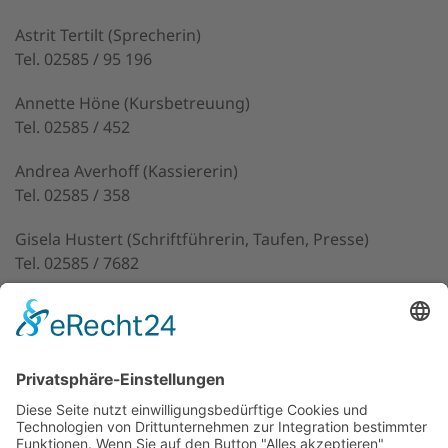
Astrit Tertilt (Sprecherin)
Tel. 02585 / 95 196
Annette Höne (Kursbetreuung)
Tel. 02585 / 452
Andrea Averhoff (Kassiererin)
Tel. 02585 / 358
Gisela Hustert (Schriftführerin, Taufen, Presse)
Tel. 02585 / 7682
Petra Winzer (Mitgliederverwaltung)
Tel. 02585 / 94 05 94
Beate Schlüter (Jubiläen, Geburtstage)
Tel. 02585 / 94 02 99
E-Mail:
info@kfd-hoetmar.de