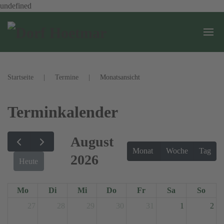
undefined
Zum Hauptinhalt springen
Startseite
Termine
Monatsansicht
Terminkalender
August
Monat
Woche
Tag
2026
Heute
Mo
Di
Mi
Do
Fr
Sa
So
27
28
29
30
31
1
2