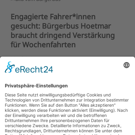
Engagierte Fahrer*innen
gesucht: Bürgerbus Hoetmar
braucht dringend Verstärkung
für Wochenfahrten
03. Juli 2025
Der Bürgerbus Hoetmar ist für viele Menschen in
Hoetmar und Umgebung ein unverzichtbares
Angebot: Er bringt Seniorinnen und Senioren zum
Arzt, ermöglicht die Weiterfahrt nach Münster, die
Rückfahrt von Schülerinnen und Schüler aus der
Nachmittagsbetreuung in den Nachbarorten oder
Fahrten zur Versorgung – kurzum, er sichert Mobilität
und Teilhabe.