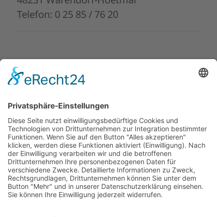
Telefon: 0 25 85 / 76 20
Natura-Sana
Praxis für Traditionelle
Chinesische Medizin
Christa Suthoff, Heilpraktikerin
Holtrup 20
48231 Warendorf-Hoetmar
Telefon: 0 25 85 / 94 06 976 oder 0 25 85 /
94 06 874