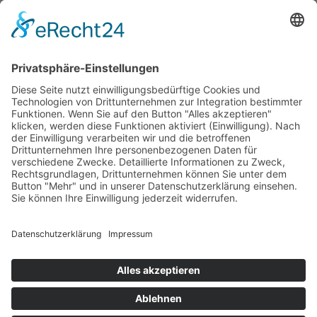
Provinzial
Geschäftsstelle Nölker & Berning GbR
Dreesstr. 2
48231 Warendorf
Telefon: 0 25 81 / 51 68
Dechant-Wessing-Straße 16
48231 Warendorf-Hoetmar
Telefon: 0 25 85 / 424
©
2026
All rights reserved.