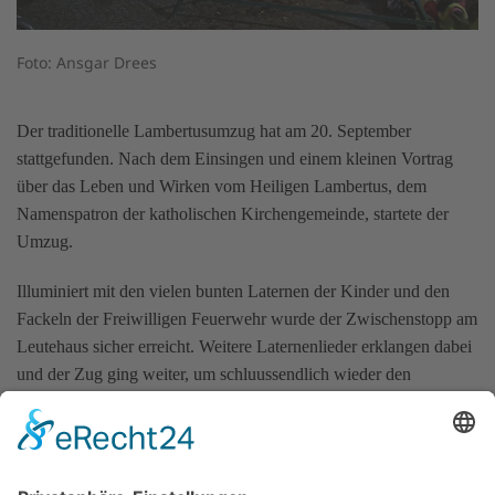
Foto: Ansgar Drees
Der traditionelle Lambertusumzug hat am 20. September
stattgefunden. Nach dem Einsingen und einem kleinen Vortrag
über das Leben und Wirken vom Heiligen Lambertus, dem
Namenspatron der katholischen Kirchengemeinde, startete der
Umzug.
Illuminiert mit den vielen bunten Laternen der Kinder und den
Fackeln der Freiwilligen Feuerwehr wurde der Zwischenstopp am
Leutehaus sicher erreicht. Weitere Laternenlieder erklangen dabei
und der Zug ging weiter, um schluussendlich wieder den
Lambertusplatz zu erreichen. Dort hat der Buer Ole Wittenbrink
O
Buer, wat kost dien Hei
erklingen lassen und eine ganze Schar
von Magd, Knecht, Pottlecker und Rüen tanzten um die
beleuchtete Pyramide. Das gemeinsame Singen wurde durch