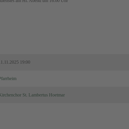
esdienstes am Hl. Abend um 16.00 Uhr
11.11.2025 19:00
Pfarrheim
Kirchenchor St. Lambertus Hoetmar